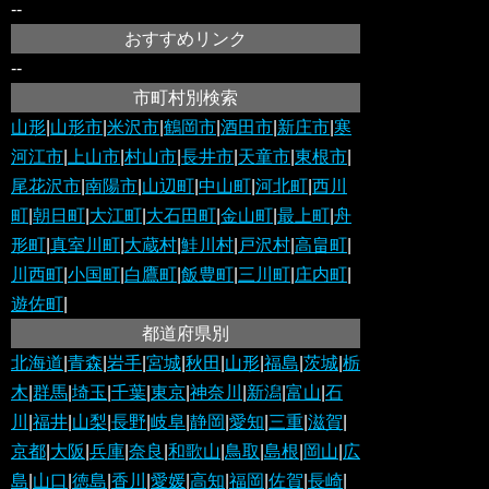
--
おすすめリンク
--
市町村別検索
山形
|
山形市
|
米沢市
|
鶴岡市
|
酒田市
|
新庄市
|
寒
河江市
|
上山市
|
村山市
|
長井市
|
天童市
|
東根市
|
尾花沢市
|
南陽市
|
山辺町
|
中山町
|
河北町
|
西川
町
|
朝日町
|
大江町
|
大石田町
|
金山町
|
最上町
|
舟
形町
|
真室川町
|
大蔵村
|
鮭川村
|
戸沢村
|
高畠町
|
川西町
|
小国町
|
白鷹町
|
飯豊町
|
三川町
|
庄内町
|
遊佐町
|
都道府県別
北海道
|
青森
|
岩手
|
宮城
|
秋田
|
山形
|
福島
|
茨城
|
栃
木
|
群馬
|
埼玉
|
千葉
|
東京
|
神奈川
|
新潟
|
富山
|
石
川
|
福井
|
山梨
|
長野
|
岐阜
|
静岡
|
愛知
|
三重
|
滋賀
|
京都
|
大阪
|
兵庫
|
奈良
|
和歌山
|
鳥取
|
島根
|
岡山
|
広
島
|
山口
|
徳島
|
香川
|
愛媛
|
高知
|
福岡
|
佐賀
|
長崎
|