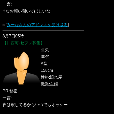
一言:
Hなお願い聞いてほしいな
[
みーなさんのアドレスを受け取る
]
8月7日05時
【川西町-セフレ募集】
亜矢
30代
A型
158cm
性格:照れ屋
職業:主婦
PR:秘密
一言:
夜は暇してるからいつでもオッケー