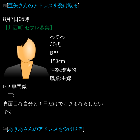
[
亜矢さんのアドレスを受け取る
]
8月7日05時
【川西町-セフレ募集】
あきあ
30代
B型
153cm
性格:現実的
職業:主婦
PR:専門職
一言:
真面目な自分と１日だけでもさよならしたい
です
[
あきあさんのアドレスを受け取る
]