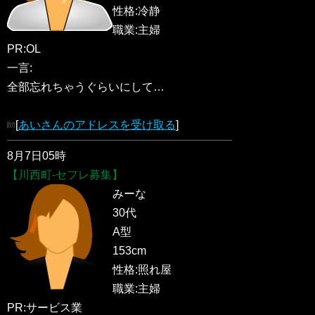
性格:冷静
職業:主婦
PR:OL
一言:
全部忘れちゃうぐらいにして…
[
あいさんのアドレスを受け取る
]
8月7日05時
【川西町-セフレ募集】
みーな
30代
A型
153cm
性格:照れ屋
職業:主婦
PR:サービス業